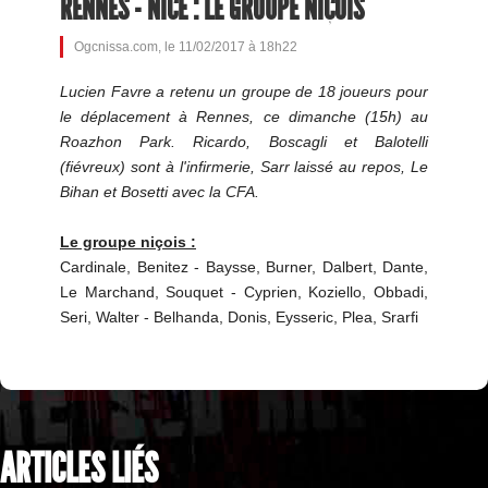
RENNES - NICE : LE GROUPE NIÇOIS
Ogcnissa.com, le 11/02/2017 à 18h22
Lucien Favre a retenu un groupe de 18 joueurs pour
le déplacement à Rennes, ce dimanche (15h) au
Roazhon Park. Ricardo, Boscagli et Balotelli
(fiévreux) sont à l'infirmerie, Sarr laissé au repos, Le
Bihan et Bosetti avec la CFA.
Le groupe niçois :
Cardinale, Benitez - Baysse, Burner, Dalbert, Dante,
Le Marchand, Souquet - Cyprien, Koziello, Obbadi,
Seri, Walter - Belhanda, Donis, Eysseric, Plea, Srarfi
ARTICLES LIÉS