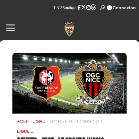
Connexion
1 N 2
Boutique
Accueil
›
Ligue 1
› Rennes - Nice : le groupe niçois
LIGUE 1