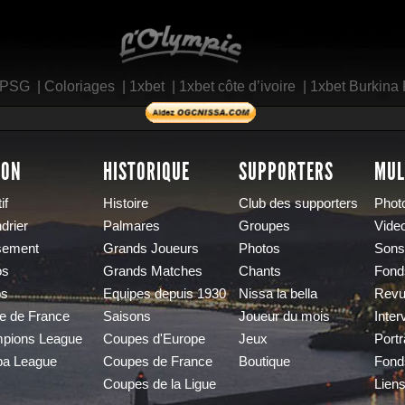
L'Olympic Restaurant
 PSG
|
Coloriages
|
1xbet
|
1xbet côte d’ivoire
|
1xbet Burkina
SON
HISTORIQUE
SUPPORTERS
MUL
if
Histoire
Club des supporters
Phot
drier
Palmares
Groupes
Vide
sement
Grands Joueurs
Photos
Sons
os
Grands Matches
Chants
Fond
os
Equipes depuis 1930
Nissa la bella
Revu
e de France
Saisons
Joueur du mois
Inter
pions League
Coupes d'Europe
Jeux
Portr
pa League
Coupes de France
Boutique
Fond
Coupes de la Ligue
Lien