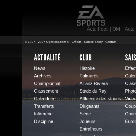
EA Sports
|
Actu Foot
|
OM
|
Actu
© 1997 - 2027 Ogcnissa.com © -
Crédits
-
Cookie policy
-
Contact
ACTUALITÉ
CLUB
SAI
News
Histoire
Effect
Archives
Palmarès
Calen
Championnat
Allianz Riviera
Clas
Classement
Stade du Ray
Phot
Calendrier
Affluence des stades
Vide
Transferts
Dirigeants
Coup
Infirmerie
Siège
Cham
Discipline
Joueurs
Euro
Entraîneurs