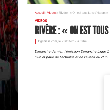
Accueil
›
Videos
› Rivère : « On est tous fans d'Hatem »
VIDEOS
RIVÈRE : « ON EST TOU
Ogcnissa.com, le 21/11/2017 à 09h45
Dimanche dernier, l'émission Dimanche Ligue 1 
club et parle de l'actualité et de l'avenir du club.