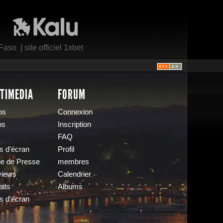
Kalu Nissa
 Faso
|
site officiel 1xbet
TIMEDIA
FORUM
os
Connexion
os
Inscription
FAQ
s d'écran
Profil
e de Presse
membres
views
Calendrier
aits
Albums
s d'écran
s