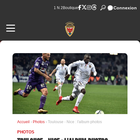
Connexion
1 N 2
Boutique
Accueil
›
Photos
› Toulouse - Nice : l'album photos
PHOTOS