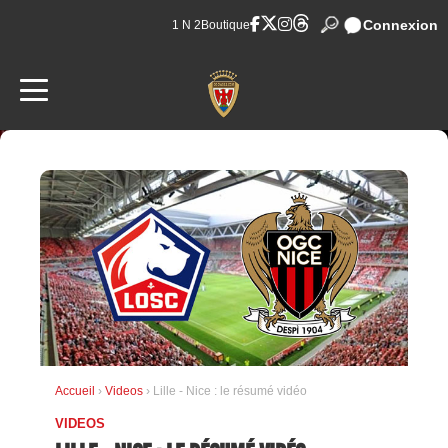
Connexion
1 N 2
Boutique
Accueil
›
Videos
› Lille - Nice : le résumé vidéo
VIDEOS