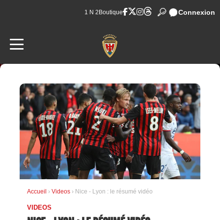
Connexion
1 N 2
Boutique
Accueil
›
Videos
› Nice - Lyon : le résumé vidéo
VIDEOS