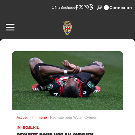
Connexion
1 N 2
Boutique
Accueil
›
Infirmerie
› Rechute pour Wylan Cyprien
INFIRMERIE