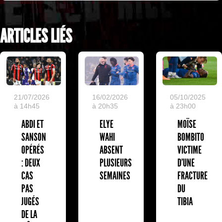
ARTICLES LIÉS
05/10/2025
21/07/2026
16/02/2026
à 23h00
à 14h45
à 20h35
MOÏSE
ABDI ET
ELYE
BOMBITO
SANSON
WAHI
VICTIME
OPÉRÉS
ABSENT
D'UNE
: DEUX
PLUSIEURS
FRACTURE
CAS
SEMAINES
DU
PAS
TIBIA
JUGÉS
DE LA