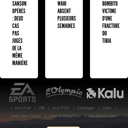
BOMBITO
SANSON
WAHI
VICTIME
OPÉRÉS
ABSENT
D'UNE
: DEUX
PLUSIEURS
FRACTURE
CAS
SEMAINES
DU
PAS
TIBIA
JUGÉS
DE LA
MÊME
MANIÈRE
EA Sports
L'Olympic Restaurant
K
|
Actu Foot
|
OM
|
Actu PSG
|
Coloriages
|
1xbet
|
1xbet côte d’ivoire
|
1xbet Burkina Faso
|
site officiel 1xbet