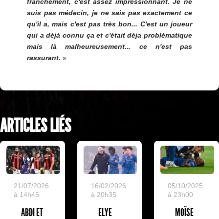
franchement, c'est assez impressionnant. Je ne
suis pas médecin, je ne sais pas exactement ce
qu'il a, mais c'est pas très bon... C'est un joueur
qui a déjà connu ça et c'était déja problématique
mais là malheureusement... ce n'est pas
rassurant.
»
ARTICLES LIÉS
05/10/2025
21/07/2026
16/02/2026
à 23h00
à 14h45
à 20h35
MOÏSE
ABDI ET
ELYE