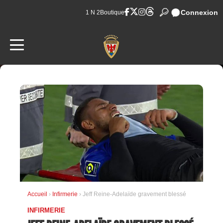
Connexion
1 N 2
Boutique
Accueil
›
Infirmerie
› Jeff Reine-Adelaïde gravement blessé
INFIRMERIE