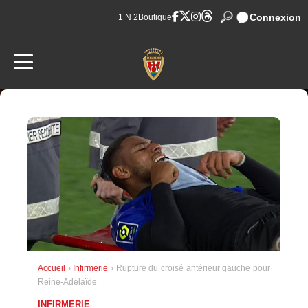
Connexion
1 N 2
Boutique
Accueil
›
Infirmerie
› Rupture du croisé antérieur gauche pour
Reine-Adélaïde
INFIRMERIE