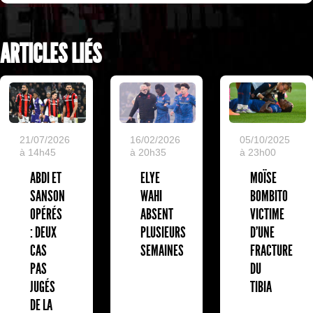
ARTICLES LIÉS
05/10/2025
21/07/2026
16/02/2026
à 23h00
à 14h45
à 20h35
MOÏSE
ABDI ET
ELYE
BOMBITO
SANSON
WAHI
VICTIME
OPÉRÉS
ABSENT
D'UNE
: DEUX
PLUSIEURS
FRACTURE
CAS
SEMAINES
DU
PAS
TIBIA
JUGÉS
DE LA