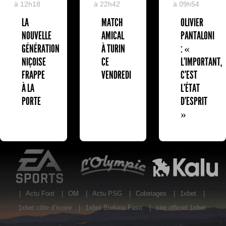
à 12h18
à 22h42
à 09h54
LA
MATCH
OLIVIER
NOUVELLE
AMICAL
PANTALONI
GÉNÉRATION
À TURIN
: «
NIÇOISE
CE
L'IMPORTANT,
FRAPPE
VENDREDI
C'EST
À LA
L'ÉTAT
PORTE
D'ESPRIT
»
EA Sports
L'Olympic Restaurant
K
|
Actu Foot
|
OM
|
Actu PSG
|
Coloriages
|
1xbet
|
1xbet côte d’ivoire
|
1xbet Burkina Faso
|
site officiel 1xbet