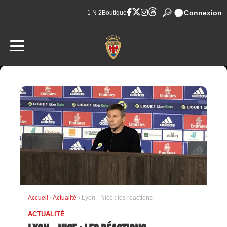
Connexion
1 N 2
Boutique
Accueil
›
Actualité
› Lyon - Nice : les réactions
ACTUALITÉ