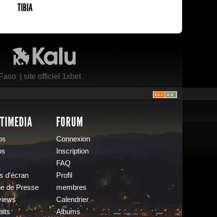
TIBIA
Kalu Nissa
 Faso
|
site officiel 1xbet
TIMEDIA
FORUM
os
Connexion
os
Inscription
FAQ
s d'écran
Profil
e de Presse
membres
views
Calendrier
aits
Albums