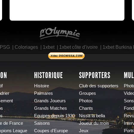
L'Olympic Restaurant
 PSG
|
Coloriages
|
1xbet
|
1xbet côte d’ivoire
|
1xbet Burkina
SON
HISTORIQUE
SUPPORTERS
MUL
if
Histoire
Club des supporters
Phot
drier
Palmares
Groupes
Vide
sement
Grands Joueurs
Photos
Sons
os
Grands Matches
Chants
Fond
os
Equipes depuis 1930
Nissa la bella
Revu
e de France
Saisons
Joueur du mois
Inter
pions League
Coupes d'Europe
Jeux
Portr