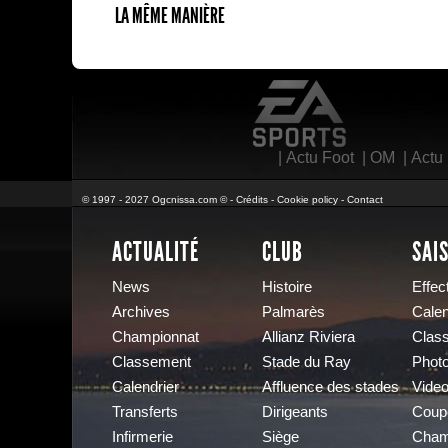
LA MÊME MANIÈRE
EA Sports
|
Actu Foot
|
OM
|
Actu
© 1997 - 2027 Ogcnissa.com © -
Crédits
-
Cookie policy
-
Contact
ACTUALITÉ
CLUB
SAI
News
Histoire
Effect
Archives
Palmarès
Calen
Championnat
Allianz Riviera
Clas
Classement
Stade du Ray
Phot
Calendrier
Affluence des stades
Vide
Transferts
Dirigeants
Coup
Infirmerie
Siège
Cham