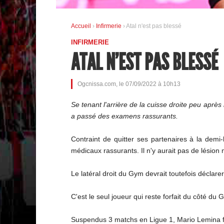
Accueil
›
Infirmerie
› Atal n'est pas blessé
INFIRMERIE
ATAL N'EST PAS BLESSÉ
Ogcnissa.com, le 07/09/2022 à 10h13
Se tenant l'arrière de la cuisse droite peu aprè
a passé des examens rassurants.
Contraint de quitter ses partenaires à la demi
médicaux rassurants. Il n'y aurait pas de lésion 
Le latéral droit du Gym devrait toutefois déclare
C'est le seul joueur qui reste forfait du côté d
Suspendus 3 matchs en Ligue 1, Mario Lemina f