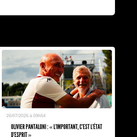
26/07/2026 à 09h54
OLIVIER PANTALONI : « L'IMPORTANT, C'EST L'ÉTAT
D'ESPRIT »