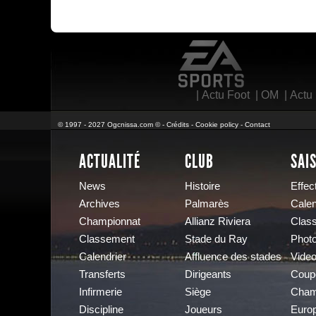
EA Sports
|
Actu Foot
|
OM
|
Actu
© 1997 - 2027 Ogcnissa.com © -
Crédits
-
Cookie policy
-
Contact
ACTUALITÉ
CLUB
SAI
News
Histoire
Effect
Archives
Palmarès
Calen
Championnat
Allianz Riviera
Clas
Classement
Stade du Ray
Phot
Calendrier
Affluence des stades
Vide
Transferts
Dirigeants
Coup
Infirmerie
Siège
Cham
Discipline
Joueurs
Euro