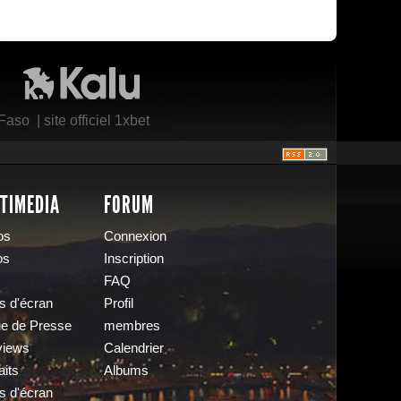
Kalu Nissa
 Faso
|
site officiel 1xbet
TIMEDIA
FORUM
os
Connexion
os
Inscription
FAQ
s d'écran
Profil
e de Presse
membres
views
Calendrier
aits
Albums
s d'écran