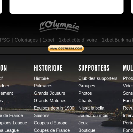
L'Olympic Restaurant
 PSG
|
Coloriages
|
1xbet
|
1xbet côte d’ivoire
|
1xbet Burkina
SON
HISTORIQUE
SUPPORTERS
MUL
if
Histoire
Club des supporters
Phot
drier
Palmares
Groupes
Vide
sement
Grands Joueurs
Photos
Sons
os
Grands Matches
Chants
Fond
os
Equipes depuis 1930
Nissa la bella
Revu
e de France
Saisons
Joueur du mois
Inter
pions League
Coupes d'Europe
Jeux
Portr
pa League
Coupes de France
Boutique
Fond