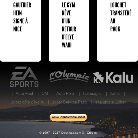
GAUTHIER
LE GYM
LOUCHET
HEIN
RÊVE
TRANSFÉRÉ
SIGNE À
D’UN
AU
NICE
RETOUR
PAOK
D’ELYE
WAHI
EA Sports
L'Olympic Restaurant
K
|
Actu Foot
|
OM
|
Actu PSG
|
Coloriages
|
1xbet
|
1xbet côte d’ivoire
|
1xbet Burkina Faso
|
site officiel 1xbet
© 1997 - 2027 Ogcnissa.com © -
Crédits
-