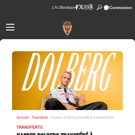
Connexion
1 N 2
Boutique
Accueil
›
Transferts
› Kasper Dolberg transféré à Anderlecht
TRANSFERTS