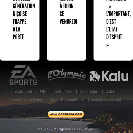
GÉNÉRATION
À TURIN
: «
NIÇOISE
CE
L'IMPORTANT,
FRAPPE
VENDREDI
C'EST
À LA
L'ÉTAT
PORTE
D'ESPRIT
»
EA Sports
L'Olympic Restaurant
K
|
Actu Foot
|
OM
|
Actu PSG
|
Coloriages
|
1xbet
|
1xbet côte d’ivoire
|
1xbet Burkina Faso
|
site officiel 1xbet
© 1997 - 2027 Ogcnissa.com © -
Crédits
-