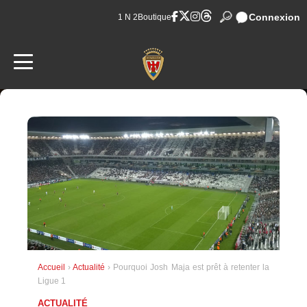
Connexion
1 N 2
Boutique
Accueil
›
Actualité
› Pourquoi Josh Maja est prêt à retenter la
Ligue 1
ACTUALITÉ