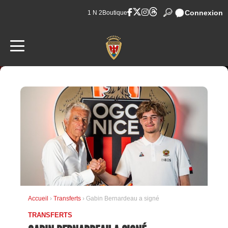
Connexion
1 N 2
Boutique
Accueil
›
Transferts
› Gabin Bernardeau a signé
TRANSFERTS