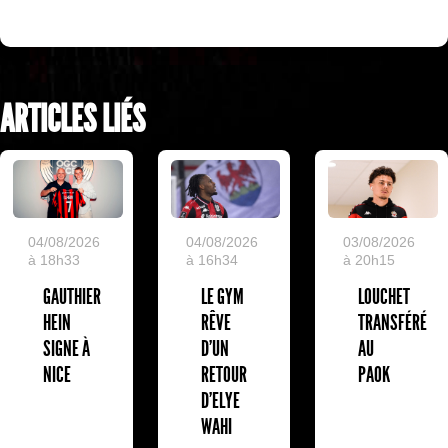
ARTICLES LIÉS
04/08/2026
04/08/2026
03/08/2026
à 18h33
à 16h34
à 20h15
GAUTHIER
LE GYM
LOUCHET
HEIN
RÊVE
TRANSFÉRÉ
SIGNE À
D’UN
AU
NICE
RETOUR
PAOK
D’ELYE
WAHI