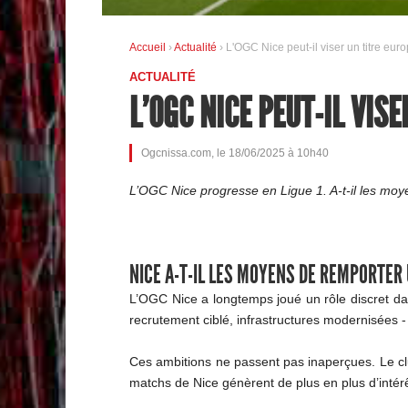
Accueil
›
Actualité
› L'OGC Nice peut-il viser un titre eu
ACTUALITÉ
L'OGC NICE PEUT-IL VIS
Ogcnissa.com, le 18/06/2025 à 10h40
L’OGC Nice progresse en Ligue 1. A-t-il les moy
NICE A-T-IL LES MOYENS DE REMPORTER
L’OGC Nice a longtemps joué un rôle discret da
recrutement ciblé, infrastructures modernisées - 
Ces ambitions ne passent pas inaperçues. Le clu
matchs de Nice génèrent de plus en plus d’intérê