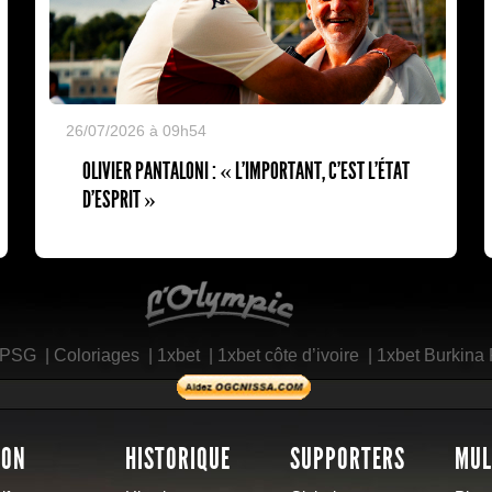
26/07/2026 à 09h54
OLIVIER PANTALONI : « L'IMPORTANT, C'EST L'ÉTAT
D'ESPRIT »
L'Olympic Restaurant
 PSG
|
Coloriages
|
1xbet
|
1xbet côte d’ivoire
|
1xbet Burkina
SON
HISTORIQUE
SUPPORTERS
MUL