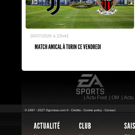
30/07/2026 à 22h42
MATCH AMICAL À TURIN CE VENDREDI
EA Sports
|
Actu Foot
|
OM
|
Actu
© 1997 - 2027 Ogcnissa.com © -
Crédits
-
Cookie policy
-
Contact
ACTUALITÉ
CLUB
SAI