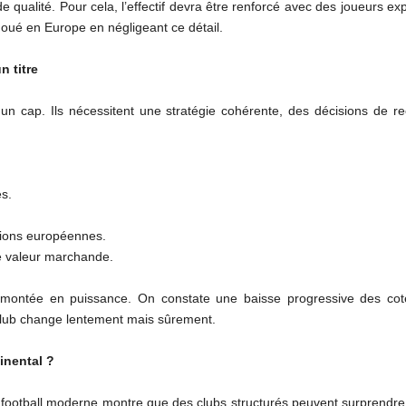
 qualité. Pour cela, l’effectif devra être renforcé avec des joueurs e
houé en Europe en négligeant ce détail.
n titre
r un cap. Ils nécessitent une stratégie cohérente, des décisions de r
és.
tions européennes.
ie valeur marchande.
ette montée en puissance. On constate une baisse progressive des 
club change lentement mais sûrement.
inental ?
 football moderne montre que des clubs structurés peuvent surprendre.