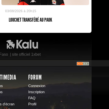
03/08/2026 à 20h15
LOUCHET TRANSFÉRÉ AU PAOK
Kalu Nissa
 Faso
|
site officiel 1xbet
TIMEDIA
FORUM
os
Connexion
os
Inscription
FAQ
s d'écran
Profil