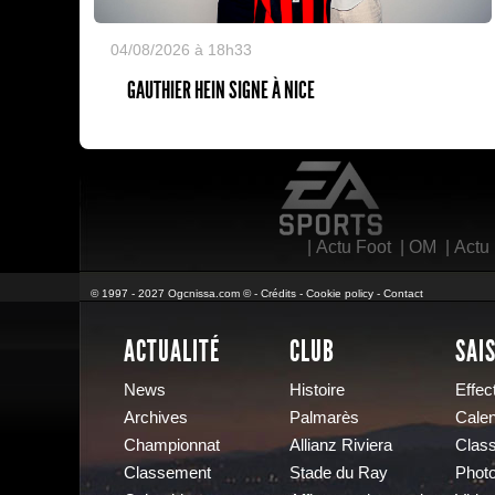
04/08/2026 à 18h33
GAUTHIER HEIN SIGNE À NICE
EA Sports
|
Actu Foot
|
OM
|
Actu
© 1997 - 2027 Ogcnissa.com © -
Crédits
-
Cookie policy
-
Contact
ACTUALITÉ
CLUB
SAI
News
Histoire
Effect
Archives
Palmarès
Calen
Championnat
Allianz Riviera
Clas
Classement
Stade du Ray
Phot