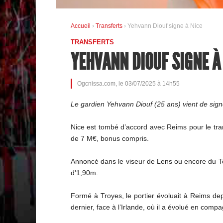
Accueil
›
Transferts
› Yehvann Diouf signe à Nice
TRANSFERTS
YEHVANN DIOUF SIGNE À
Ogcnissa.com, le 03/07/2025 à 14h55
Le gardien Yehvann Diouf (25 ans) vient de sign
Nice est tombé d’accord avec Reims pour le transf
de 7 M€, bonus compris.
Annoncé dans le viseur de Lens ou encore du Tori
d'1,90m.
Formé à Troyes, le portier évoluait à Reims dep
dernier, face à l’Irlande, où il a évolué en comp