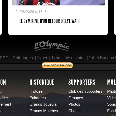
04/08/2026 à 16h34
LE GYM RÊVE D’UN RETOUR D’ELYE WAHI
L'Olympic Restaurant
 PSG
|
Coloriages
|
1xbet
|
1xbet côte d’ivoire
|
1xbet Burkina
SON
HISTORIQUE
SUPPORTERS
MUL
if
Histoire
Club des supporters
Phot
drier
Palmares
Groupes
Vide
sement
Grands Joueurs
Photos
Sons
os
Grands Matches
Chants
Fond