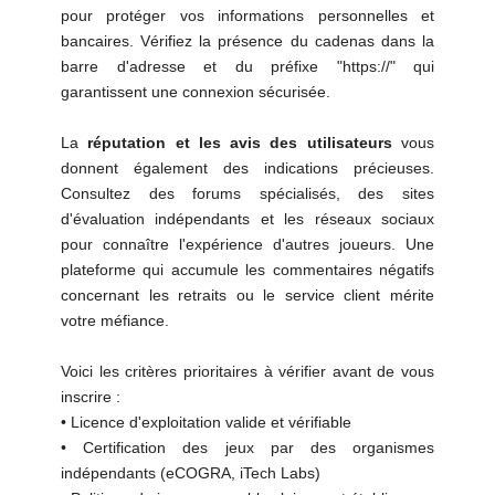
pour protéger vos informations personnelles et
bancaires. Vérifiez la présence du cadenas dans la
barre d'adresse et du préfixe "https://" qui
garantissent une connexion sécurisée.
La
réputation et les avis des utilisateurs
vous
donnent également des indications précieuses.
Consultez des forums spécialisés, des sites
d'évaluation indépendants et les réseaux sociaux
pour connaître l'expérience d'autres joueurs. Une
plateforme qui accumule les commentaires négatifs
concernant les retraits ou le service client mérite
votre méfiance.
Voici les critères prioritaires à vérifier avant de vous
inscrire :
• Licence d'exploitation valide et vérifiable
• Certification des jeux par des organismes
indépendants (eCOGRA, iTech Labs)