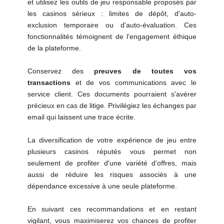
et utilisez les outils de jeu responsable proposés par
les casinos sérieux : limites de dépôt, d'auto-
exclusion temporaire ou d'auto-évaluation. Ces
fonctionnalités témoignent de l'engagement éthique
de la plateforme.
Conservez des
preuves de toutes vos
transactions
et de vos communications avec le
service client. Ces documents pourraient s'avérer
précieux en cas de litige. Privilégiez les échanges par
email qui laissent une trace écrite.
La diversification de votre expérience de jeu entre
plusieurs casinos réputés vous permet non
seulement de profiter d'une variété d'offres, mais
aussi de réduire les risques associés à une
dépendance excessive à une seule plateforme.
En suivant ces recommandations et en restant
vigilant, vous maximiserez vos chances de profiter