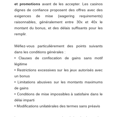
et promotions
avant de les accepter. Les casinos
dignes de confiance proposent des offres avec des
exigences de mise (wagering requirements)
raisonnables, généralement entre 30x et 40x le
montant du bonus, et des délais suffisants pour les
remplir.
Méfiez-vous particulièrement des points suivants
dans les conditions générales :
• Clauses de confiscation de gains sans motif
légitime
• Restrictions excessives sur les jeux autorisés avec
un bonus
• Limitations abusives sur les montants maximums
de gains
• Conditions de mise impossibles à satisfaire dans le
délai imparti
• Modifications unilatérales des termes sans préavis