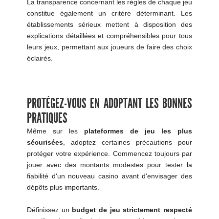
La transparence concernant les règles de chaque jeu
constitue également un critère déterminant. Les
établissements sérieux mettent à disposition des
explications détaillées et compréhensibles pour tous
leurs jeux, permettant aux joueurs de faire des choix
éclairés.
PROTÉGEZ-VOUS EN ADOPTANT LES BONNES
PRATIQUES
Même sur les
plateformes de jeu les plus
sécurisées
, adoptez certaines précautions pour
protéger votre expérience. Commencez toujours par
jouer avec des montants modestes pour tester la
fiabilité d'un nouveau casino avant d'envisager des
dépôts plus importants.
Définissez un
budget de jeu strictement respecté