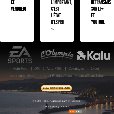
CE
L'IMPORTANT,
RETRANSMIS
VENDREDI
C'EST
SUR L1+
L'ÉTAT
ET
D'ESPRIT
YOUTUBE
»
EA Sports
L'Olympic Restaurant
K
|
Actu Foot
|
OM
|
Actu PSG
|
Coloriages
|
1xbet
|
1xbet côte d’ivoire
|
1xbet Burkina Faso
|
site officiel 1xbet
© 1997 - 2027 Ogcnissa.com © -
Crédits
-
Cookie policy
-
Contact