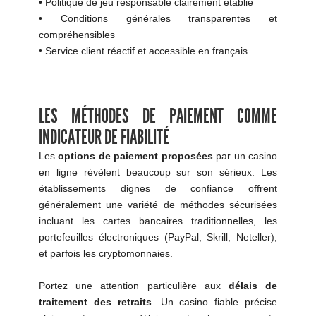
• Politique de jeu responsable clairement établie
• Conditions générales transparentes et
compréhensibles
• Service client réactif et accessible en français
LES MÉTHODES DE PAIEMENT COMME
INDICATEUR DE FIABILITÉ
Les
options de paiement proposées
par un casino
en ligne révèlent beaucoup sur son sérieux. Les
établissements dignes de confiance offrent
généralement une variété de méthodes sécurisées
incluant les cartes bancaires traditionnelles, les
portefeuilles électroniques (PayPal, Skrill, Neteller),
et parfois les cryptomonnaies.
Portez une attention particulière aux
délais de
traitement des retraits
. Un casino fiable précise