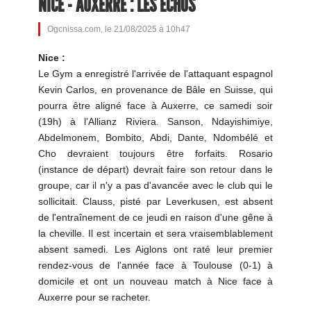
NICE - AUXERRE : LES ÉCHOS
Ogcnissa.com, le 21/08/2025 à 10h47
Nice :
Le Gym a enregistré l'arrivée de l'attaquant espagnol
Kevin Carlos, en provenance de Bâle en Suisse, qui
pourra être aligné face à Auxerre, ce samedi soir
(19h) à l'Allianz Riviera. Sanson, Ndayishimiye,
Abdelmonem, Bombito, Abdi, Dante, Ndombélé et
Cho devraient toujours être forfaits. Rosario
(instance de départ) devrait faire son retour dans le
groupe, car il n'y a pas d'avancée avec le club qui le
sollicitait. Clauss, pisté par Leverkusen, est absent
de l'entraînement de ce jeudi en raison d'une gêne à
la cheville. Il est incertain et sera vraisemblablement
absent samedi. Les Aiglons ont raté leur premier
rendez-vous de l'année face à Toulouse (0-1) à
domicile et ont un nouveau match à Nice face à
Auxerre pour se racheter.