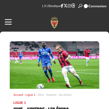
Connexion
1 N 2
Boutique
Accueil
›
Ligue 1
› Nice - Auxerre : les échos
LIGUE 1