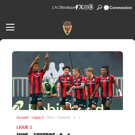
Connexion
1 N 2
Boutique
Accueil
›
Ligue 1
› Nice - Auxerre : 3 - 1
LIGUE 1