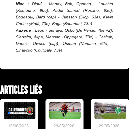
Nice :
Diouf - Mendy, Bah, Oppong - Louchet
(Koutoune, 90e), Abdul Samed (Rosario, 63e),
Boudaoui, Bard (cap) - Jansson (Diop, 63e), Kevin
Carlos (Moffi, 73e), Boga (Bouanani, 73e)
Auxerre :
Léon - Senaya, Osho (De Percin, 45e +2),
Sierralta, Akpa, Mensah (Oppegard, 73e) - Casimir,
Danois, Owusu (cap), Osman (Namaso, 62e) -
Sinayoko (Coulibaly, 73e)
ARTICLES LIÉS
10/06/2026
29/05/2026
29/05/2026