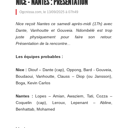
NICE - NANTES : PRÉSENTATION
Ogcnissa.com, le 13/09/2025 à 07h49
Nice reçoit Nantes ce samedi après-midi (17h) avec
Dante, Vanhoutte et Gouveia. Ndombélé est trop
juste physiquement pour faire son retour.
Présentation de la rencontre...
Les équipes probables :
Nice :
Diouf – Dante (cap), Oppong, Bard - Gouveia,
Boudaoui, Vanhoutte, Clauss – Diop (ou Jansson),
Boga, Kevin Carlos
Nantes :
Lopes – Amian, Awaziem, Tati, Cozza –
Coquelin (cap), Leroux, Lepenant – Abline,
Benhattab, Mohamed