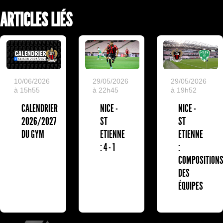
ARTICLES LIÉS
10/06/2026
29/05/2026
29/05/2026
à 15h55
à 22h45
à 19h52
CALENDRIER
NICE -
NICE -
2026/2027
ST
ST
DU GYM
ETIENNE
ETIENNE
: 4 - 1
:
COMPOSITION
DES
ÉQUIPES