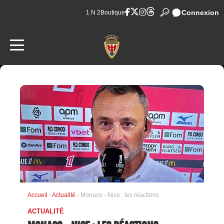
Connexion
1 N 2
Boutique
Accueil
›
Actualité
› Monaco - Nice : les réactions
ACTUALITÉ