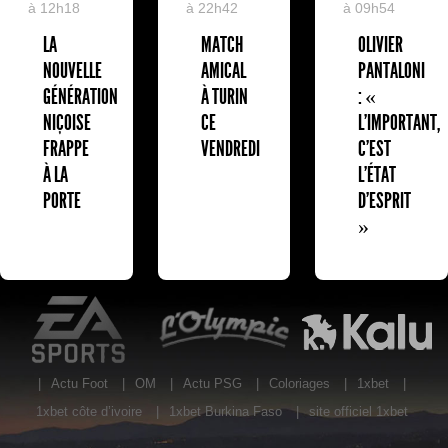
à 12h18
à 22h42
à 09h54
LA
MATCH
OLIVIER
NOUVELLE
AMICAL
PANTALONI
GÉNÉRATION
À TURIN
: «
NIÇOISE
CE
L'IMPORTANT,
FRAPPE
VENDREDI
C'EST
À LA
L'ÉTAT
PORTE
D'ESPRIT
»
EA Sports
L'Olympic Restaurant
K
|
Actu Foot
|
OM
|
Actu PSG
|
Coloriages
|
1xbet
|
1xbet côte d’ivoire
|
1xbet Burkina Faso
|
site officiel 1xbet