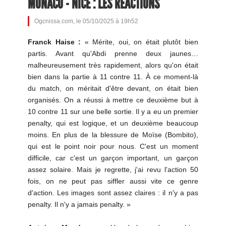
MONACO - NICE : LES RÉACTIONS
Ogcnissa.com, le 05/10/2025 à 19h52
Franck Haise :
« Mérite, oui, on était plutôt bien
partis. Avant qu'Abdi prenne deux jaunes…
malheureusement très rapidement, alors qu'on était
bien dans la partie à 11 contre 11. À ce moment-là
du match, on méritait d'être devant, on était bien
organisés. On a réussi à mettre ce deuxième but à
10 contre 11 sur une belle sortie. Il y a eu un premier
penalty, qui est logique, et un deuxième beaucoup
moins. En plus de la blessure de Moïse (Bombito),
qui est le point noir pour nous. C'est un moment
difficile, car c'est un garçon important, un garçon
assez solaire. Mais je regrette, j'ai revu l'action 50
fois, on ne peut pas siffler aussi vite ce genre
d'action. Les images sont assez claires : il n'y a pas
penalty. Il n'y a jamais penalty. »