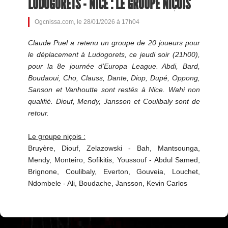
LUDOGORETS - NICE : LE GROUPE NIÇOIS
Ogcnissa.com, le 28/01/2026 à 17h04
Claude Puel a retenu un groupe de 20 joueurs pour
le déplacement à Ludogorets, ce jeudi soir (21h00),
pour la 8e journée d'Europa League. Abdi, Bard,
Boudaoui, Cho, Clauss, Dante, Diop, Dupé, Oppong,
Sanson et Vanhoutte sont restés à Nice. Wahi non
qualifié. Diouf, Mendy, Jansson et Coulibaly sont de
retour.
Le groupe niçois :
Bruyère, Diouf, Zelazowski - Bah, Mantsounga,
Mendy, Monteiro, Sofikitis, Youssouf - Abdul Samed,
Brignone, Coulibaly, Everton, Gouveia, Louchet,
Ndombele - Ali, Boudache, Jansson, Kevin Carlos