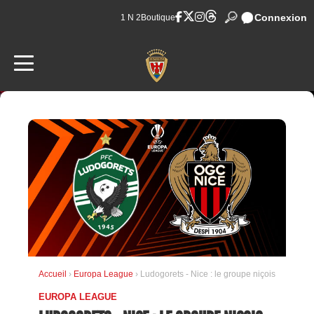
Connexion
1 N 2
Boutique
Accueil
›
Europa League
› Ludogorets - Nice : le groupe niçois
EUROPA LEAGUE