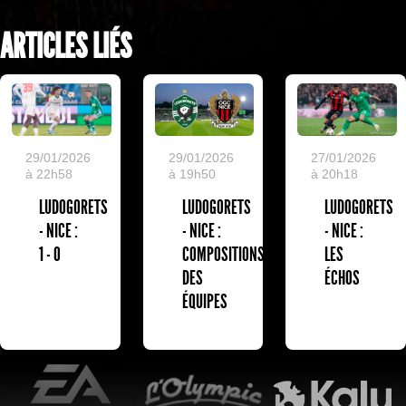
ARTICLES LIÉS
29/01/2026
27/01/2026
29/01/2026
à 22h58
à 20h18
à 19h50
LUDOGORETS
LUDOGORETS
LUDOGORETS
- NICE :
- NICE :
- NICE :
1 - 0
LES
COMPOSITIONS
ÉCHOS
DES
ÉQUIPES
EA Sports
L'Olympic Restaurant
K