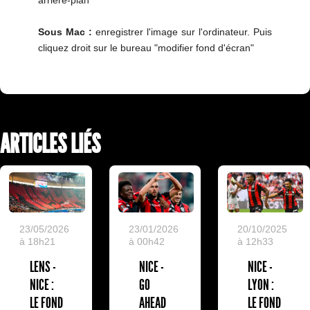
Sous Mac :
enregistrer l'image sur l'ordinateur. Puis
cliquez droit sur le bureau "modifier fond d'écran"
ARTICLES LIÉS
20/10/2025
23/05/2026
23/01/2026
à 12h33
à 18h21
à 00h42
NICE -
LENS -
NICE -
LYON :
NICE :
GO
LE FOND
LE FOND
AHEAD