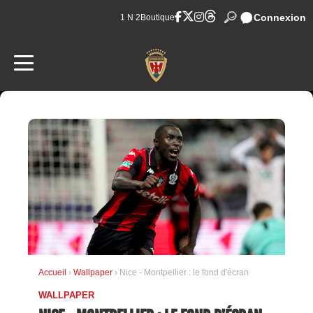
Connexion
1 N 2
Boutique
Accueil
›
Wallpaper
› Nice - Montpellier : le fond d'écran
WALLPAPER