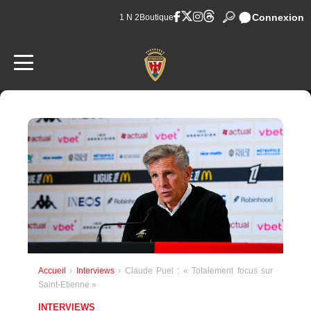
Connexion
1 N 2
Boutique
Accueil
›
Interviews
› Claude Puel : « Totalement focus sur
Saint-Etienne »
INTERVIEWS