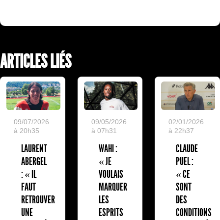
ARTICLES LIÉS
09/07/2026
09/05/2026
02/01/2026
à 20h35
à 07h31
à 22h37
LAURENT
WAHI :
CLAUDE
ABERGEL
« JE
PUEL :
: « IL
VOULAIS
« CE
FAUT
MARQUER
SONT
RETROUVER
LES
DES
UNE
ESPRITS
CONDITIONS