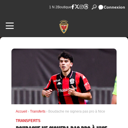
Connexion
1 N 2
Boutique
Accueil
›
Transferts
› Boudache ne signera pas pro à Nice
TRANSFERTS