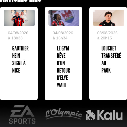
04/08/2026
04/08/2026
03/08/2026
à 18h33
à 16h34
à 20h15
GAUTHIER
LE GYM
LOUCHET
HEIN
RÊVE
TRANSFÉRÉ
SIGNE À
D’UN
AU
NICE
RETOUR
PAOK
D’ELYE
WAHI
EA Sports
L'Olympic Restaurant
K