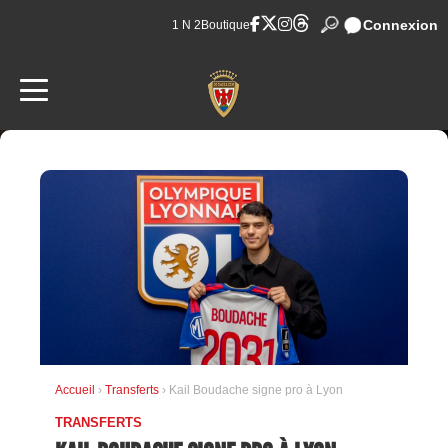
Connexion
1 N 2
Boutique
Accueil
›
Transferts
› Kail Boudache signe pro à Lyon
TRANSFERTS