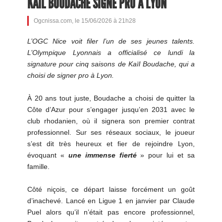
KAIL BOUDACHE SIGNE PRO À LYON
Ogcnissa.com, le 15/06/2026 à 21h28
L’OGC Nice voit filer l’un de ses jeunes talents.
L’Olympique Lyonnais a officialisé ce lundi la
signature pour cinq saisons de Kaïl Boudache, qui a
choisi de signer pro à Lyon.
À 20 ans tout juste, Boudache a choisi de quitter la
Côte d’Azur pour s’engager jusqu’en 2031 avec le
club rhodanien, où il signera son premier contrat
professionnel. Sur ses réseaux sociaux, le joueur
s’est dit très heureux et fier de rejoindre Lyon,
évoquant «
une immense fierté
» pour lui et sa
famille.
Côté niçois, ce départ laisse forcément un goût
d’inachevé. Lancé en Ligue 1 en janvier par Claude
Puel alors qu’il n’était pas encore professionnel,