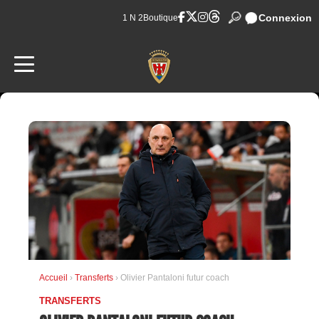
Connexion
1 N 2
Boutique
Accueil
›
Transferts
› Olivier Pantaloni futur coach
TRANSFERTS