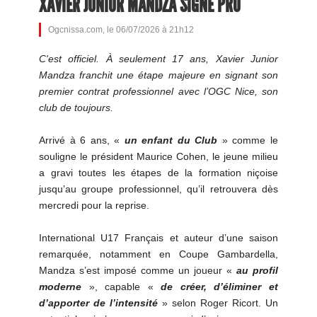
XAVIER JUNIOR MANDZA SIGNE PRO
Ogcnissa.com, le 06/07/2026 à 21h12
C'est officiel. À seulement 17 ans, Xavier Junior
Mandza franchit une étape majeure en signant son
premier contrat professionnel avec l’OGC Nice, son
club de toujours.
Arrivé à 6 ans, «
un enfant du Club
» comme le
souligne le président Maurice Cohen, le jeune milieu
a gravi toutes les étapes de la formation niçoise
jusqu’au groupe professionnel, qu’il retrouvera dès
mercredi pour la reprise.
International U17 Français et auteur d’une saison
remarquée, notamment en Coupe Gambardella,
Mandza s’est imposé comme un joueur «
au profil
moderne
», capable «
de créer, d’éliminer et
d’apporter de l’intensité
» selon Roger Ricort. Un