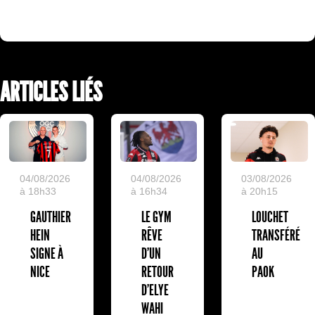
ARTICLES LIÉS
04/08/2026
04/08/2026
03/08/2026
à 18h33
à 16h34
à 20h15
GAUTHIER
LE GYM
LOUCHET
HEIN
RÊVE
TRANSFÉRÉ
SIGNE À
D’UN
AU
NICE
RETOUR
PAOK
D’ELYE
WAHI