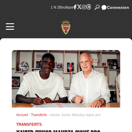
Connexion
1 N 2
Boutique
Accueil
›
Transferts
› Xavier Junior Mandza signe pro
TRANSFERTS