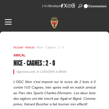
Connexion
1 N 2
Boutique
Accueil
›
Amical
› Nice - Cagnes : 2 - 0
AMICAL
NICE - CAGNES : 2 - 0
Ogcnissa.com, le 12/05/2005 à 08h00
L'OGC Nice s'est imposé sur le score de 2 buts à 0
contre l'US Cagnes, hier après midi en match amical
au Parc des Sports Charles-Ehrmann. Les deux buts
des aiglons ont été inscrit par Agali et Bigné. Comme
prévu, Gérard Buscher a fait tourner son effectif.