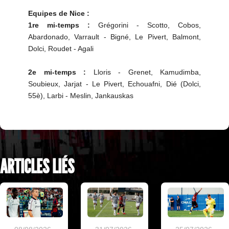
Equipes de Nice :
1re mi-temps :
Grégorini - Scotto, Cobos,
Abardonado, Varrault - Bigné, Le Pivert, Balmont,
Dolci, Roudet - Agali
2e mi-temps :
Lloris - Grenet, Kamudimba,
Soubieux, Jarjat - Le Pivert, Echouafni, Dié (Dolci,
55è), Larbi - Meslin, Jankauskas
ARTICLES LIÉS