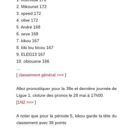
2. Mikounet 172
3. speed 172
4. olive 172
5. André 168
6. seve 168
7. kikou 167
8. kiki lou bicou 167
9. ELEG13 167
10. obiouane 166
...
[
classement général >>>
]
Allez pronostiquer pour la 38e et dernière journée de
Ligue 1, cloture des pronos le 28 mai à 17h00.
[
1N2 >>>
]
A noter que pour la période 5, kikou garde la tête du
classement avec 36 points