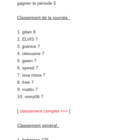
gagner la période 5
Classement de la journée :
1. gitan 8
2. ELVIS 7
3. jpanice 7
4. obiouane 7
5. gwen 7
6. speed 7
7. issa nissa 7
8. free 7
9. mattix 7
10. remy06 7
...
[
classement complet >>>
]
Classement général :
1. bobnissa 176