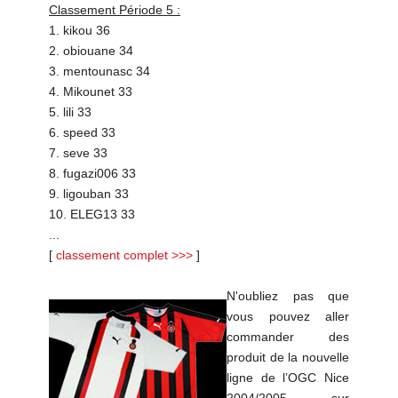
Classement Période 5 :
1. kikou 36
2. obiouane 34
3. mentounasc 34
4. Mikounet 33
5. lili 33
6. speed 33
7. seve 33
8. fugazi006 33
9. ligouban 33
10. ELEG13 33
...
[
classement complet >>>
]
N'oubliez pas que
vous pouvez aller
commander des
produit de la nouvelle
ligne de l’OGC Nice