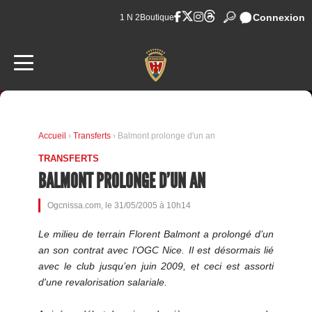
Connexion
1 N 2
Boutique
Accueil
›
Transferts
› Balmont prolonge d'un an
TRANSFERTS
BALMONT PROLONGE D'UN AN
Ogcnissa.com, le 31/05/2005 à 10h14
Le milieu de terrain Florent Balmont a prolongé d’un
an son contrat avec l’OGC Nice. Il est désormais lié
avec le club jusqu’en juin 2009, et ceci est assorti
d'une revalorisation salariale.