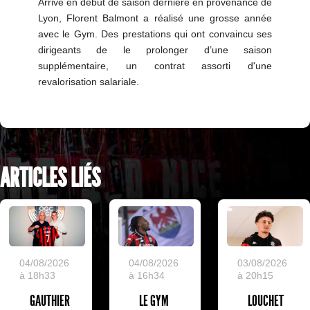
Arrivé en début de saison dernière en provenance de
Lyon, Florent Balmont a réalisé une grosse année
avec le Gym. Des prestations qui ont convaincu ses
dirigeants de le prolonger d’une saison
supplémentaire, un contrat assorti d'une
revalorisation salariale.
ARTICLES LIÉS
04/08/2026
04/08/2026
03/08/2026
à 18h33
à 16h34
à 20h15
GAUTHIER
LE GYM
LOUCHET