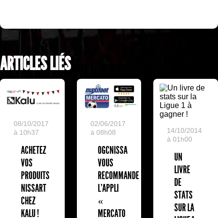
ARTICLES LIÉS
08/10/2017
02/06/2017
14/10/2014
à 10h37
à 08h08
à 01h00
ACHETEZ
OGCNISSA
UN
VOS
VOUS
LIVRE
PRODUITS
RECOMMANDE
DE
NISSART
L'APPLI
STATS
CHEZ
«
SUR LA
KALU !
MERCATO