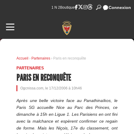
Connexion
1 N 2
Boutique
Accueil
›
Partenaires
› Paris en reconquête
PARTENAIRES
PARIS EN RECONQUÊTE
Ogcnissa.com, le 17/12/2006 à 10h46
Après une belle victoire face au Panathinaïkos, le
Paris SG accueille Nice au Parc des Princes, ce
dimanche à 15h en Ligue 1. Les Parisiens en ont fini
avec la malchance et espèrent confirmer ce regain
de forme. Mais les Niçois, 17e du classement, ont