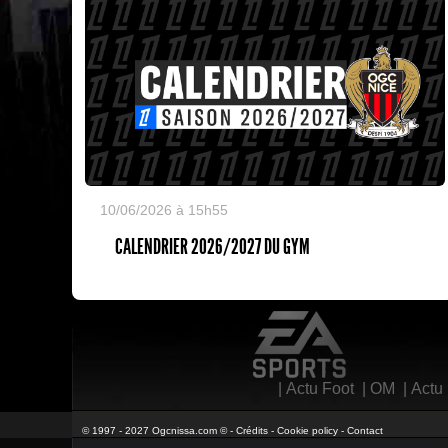
10/06/2026 à 15h55
CALENDRIER 2026/2027 DU GYM
EA Sports
|
Actu Foot
|
OM
|
Actu
© 1997 - 2027 Ogcnissa.com © -
Crédits
-
Cookie policy
-
Contact