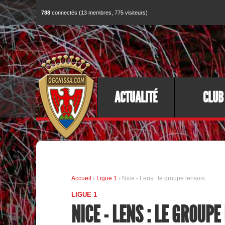
788
connectés (13 membres, 775 visiteurs)
ACTUALITÉ
CLUB
Accueil
›
Ligue 1
› Nice - Lens : le groupe lensois
LIGUE 1
NICE - LENS : LE GROUPE