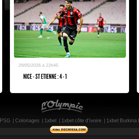
29/05/2026 à 22h45
NICE - ST ETIENNE : 4 - 1
L'Olympic Restaurant
 PSG
|
Coloriages
|
1xbet
|
1xbet côte d’ivoire
|
1xbet Burkina