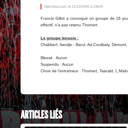
Ogcnissa.com, le 22/12/2006 à 23h25
Francis Gillot a convoqué un groupe de 18 jou
effectif, n'a pas retenu Thomert.
Le groupe lensois :
Chabbert, Itandje - Barul, Ad.Coulibaly, Demont, 
Blessé : Aucun
Suspendu : Aucun
Choix de l'entraîneur : Thomert, Taarabt, L.M
ARTICLES LIÉS