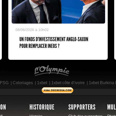
08/06/2026 à 10h02
UN FONDS D'INVESTISSEMENT ANGLO-SAXON
POUR REMPLACER INEOS ?
L'Olympic Restaurant
 PSG
|
Coloriages
|
1xbet
|
1xbet côte d’ivoire
|
1xbet Burkina
SON
HISTORIQUE
SUPPORTERS
MUL