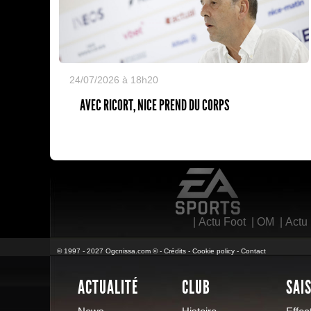
24/07/2026 à 18h20
AVEC RICORT, NICE PREND DU CORPS
EA Sports
|
Actu Foot
|
OM
|
Actu
© 1997 - 2027 Ogcnissa.com © -
Crédits
-
Cookie policy
-
Contact
ACTUALITÉ
CLUB
SAI