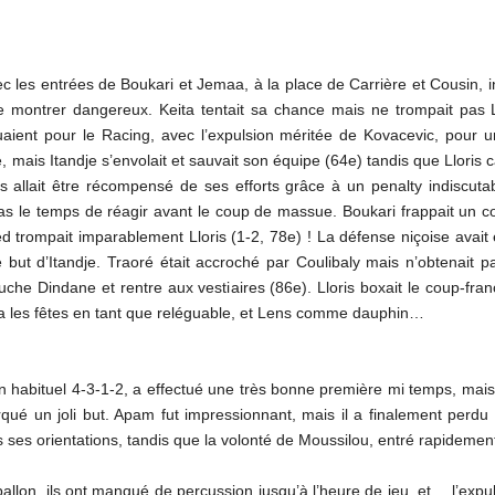
vec les entrées de Boukari et Jemaa, à la place de Carrière et Cousin,
 se montrer dangereux. Keita tentait sa chance mais ne trompait pas 
ient pour le Racing, avec l’expulsion méritée de Kovacevic, pour u
mais Itandje s’envolait et sauvait son équipe (64e) tandis que Lloris c
s allait être récompensé de ses efforts grâce à un penalty indiscut
pas le temps de réagir avant le coup de massue. Boukari frappait un 
ied trompait imparablement Lloris (1-2, 78e) ! La défense niçoise av
 le but d’Itandje. Traoré était accroché par Coulibaly mais n’obtenait 
uche Dindane et rentre aux vestiaires (86e). Lloris boxait le coup-franc
ra les fêtes en tant que reléguable, et Lens comme dauphin…
on habituel 4-3-1-2, a effectué une très bonne première mi temps, mais
ué un joli but. Apam fut impressionnant, mais il a finalement perdu 
 ses orientations, tandis que la volonté de Moussilou, entré rapidement 
llon, ils ont manqué de percussion jusqu’à l’heure de jeu, et… l’expuls