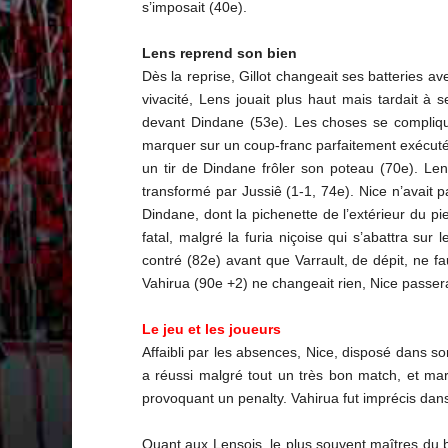
s’imposait (40e).
Lens reprend son bien
Dès la reprise, Gillot changeait ses batteries a
vivacité, Lens jouait plus haut mais tardait à
devant Dindane (53e). Les choses se compliqua
marquer sur un coup-franc parfaitement exécuté, 
un tir de Dindane frôler son poteau (70e). Len
transformé par Jussiê (1-1, 74e). Nice n’avait 
Dindane, dont la pichenette de l’extérieur du p
fatal, malgré la furia niçoise qui s’abattra sur
contré (82e) avant que Varrault, de dépit, ne fa
Vahirua (90e +2) ne changeait rien, Nice passe
Le jeu et les joueurs
Affaibli par les absences, Nice, disposé dans s
a réussi malgré tout un très bon match, et marq
provoquant un penalty. Vahirua fut imprécis dans
Quant aux Lensois, le plus souvent maîtres du ba