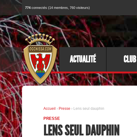
774
connectés (14 membres, 760 visiteurs)
ACTUALITÉ
CLUB
Accueil
›
Presse
› Lens seul dauphin
PRESSE
LENS SEUL DAUPHIN