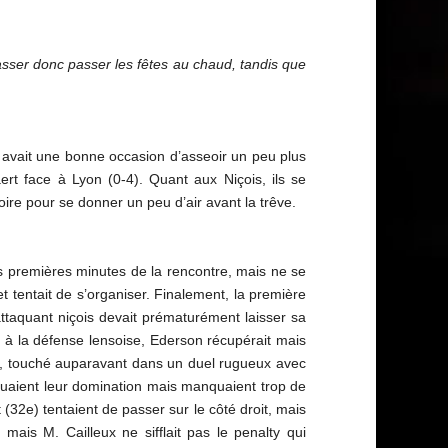
sser donc passer les fêtes au chaud, tandis que
 avait une bonne occasion d’asseoir un peu plus
aert face à Lyon (0-4). Quant aux Niçois, ils se
toire pour se donner un peu d’air avant la trêve.
les premières minutes de la rencontre, mais ne se
et tentait de s’organiser. Finalement, la première
l’attaquant niçois devait prématurément laisser sa
s à la défense lensoise, Ederson récupérait mais
oné, touché auparavant dans un duel rugueux avec
ntuaient leur domination mais manquaient trop de
(32e) tentaient de passer sur le côté droit, mais
 mais M. Cailleux ne sifflait pas le penalty qui