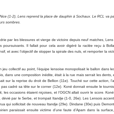
 Nice (1-2), Lens reprend la place de dauphin à Sochaux. Le RCL va pa
ours sombres.
ie par les blessures et vierge de victoire depuis neuf matches, Lens
oursuivants. Il fallait pour cela avoir digéré la raclée reçu à Boll
if, et avec l’objectif de stopper la spirale des nuls, et remporter la vic
jeu collectif au point, l’équipe lensoise monopolisait le ballon dans 
is, dans une composition inédite, était à la rue mais serrait les dents, 
ait sur la reprise du droit de Bellion (11e). Touché sur cette action, 
 pas cadré sa tête sur le corner (12e). Koné donnait ensuite le tourni
it, les occasions étaient niçoises, et l’OGCN allait ouvrir le score. K
i, dévié par le Serbe, et trompait Itandje (1-0, 26e). Les Lensois acce
rua qui sollicitait de nouveau Itandje (29e). Dindane (30e) puis Demont 
oirien paraissait ensuite victime d’une faute d’Apam dans la surface,