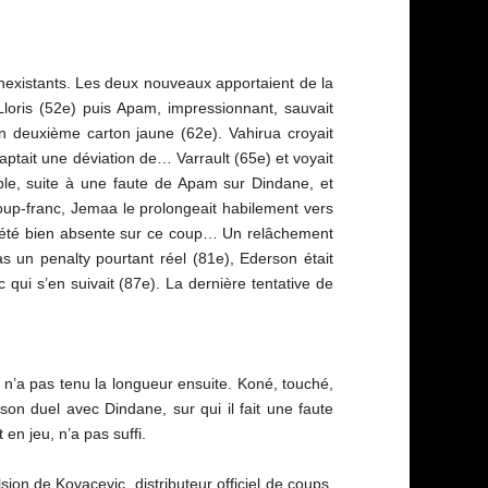
 inexistants. Les deux nouveaux apportaient de la
Lloris (52e) puis Apam, impressionnant, sauvait
n deuxième carton jaune (62e). Vahirua croyait
aptait une déviation de… Varrault (65e) et voyait
able, suite à une faute de Apam sur Dindane, et
coup-franc, Jemaa le prolongeait habilement vers
ait été bien absente sur ce coup… Un relâchement
pas un penalty pourtant réel (81e), Ederson était
 qui s’en suivait (87e). La dernière tentative de
 n’a pas tenu la longueur ensuite. Koné, touché,
son duel avec Dindane, sur qui il fait une faute
en jeu, n’a pas suffi.
ion de Kovacevic, distributeur officiel de coups.