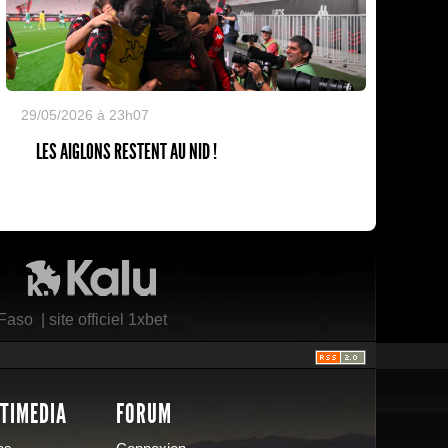
29/05/2026 à 23h07
LES AIGLONS RESTENT AU NID !
Kalu Nissa
 Faso
|
site officiel 1xbet
TIMEDIA
FORUM