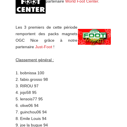
partenaire
World Foot Center
.
Les 3 premiers de cette période
remportent des packs magnets
OGC Nice grâce à notre
partenaire
Just-Foot
!
Classement général :
1. bobnissa 100
2. fabio.grosso 98
3. RIROU 97
4. jojo58 95
5. lensois77 95
6. olive06 94
7. guinchou06 94
8. Emile Louis 94
9. joe la bugue 94