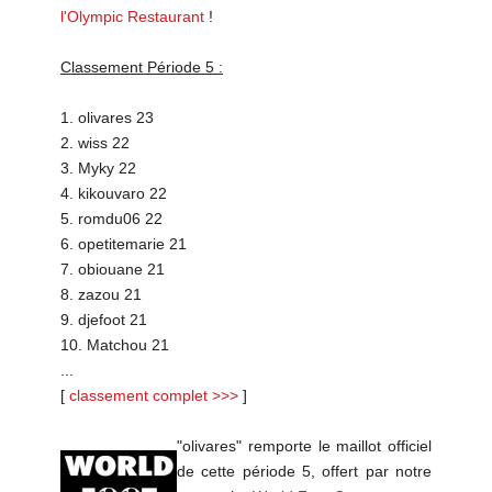
l'Olympic Restaurant
!
Classement Période 5 :
1. olivares 23
2. wiss 22
3. Myky 22
4. kikouvaro 22
5. romdu06 22
6. opetitemarie 21
7. obiouane 21
8. zazou 21
9. djefoot 21
10. Matchou 21
...
[
classement complet >>>
]
"olivares" remporte le maillot officiel
de cette période 5, offert par notre