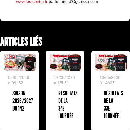
www.footcenter.fr
partenaire d’Ogcnissa.com
ARTICLES LIÉS
19/05/2026
13/05/2026
05/08/2026
à 15h51
à 14h37
à 09h32
RÉSULTATS
RÉSULTATS
SAISON
DE LA
DE LA
2026/2027
34E
33E
DU 1N2
JOURNÉE
JOURNÉE