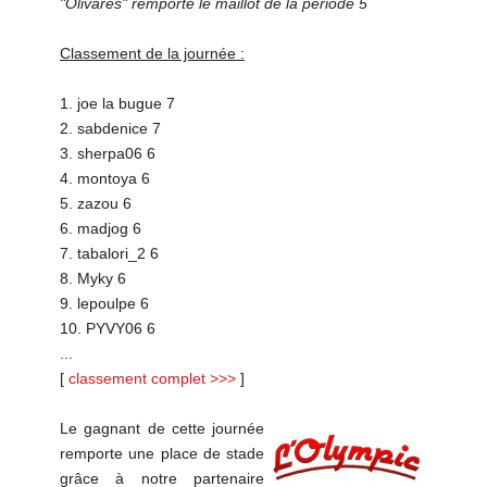
"Olivares" remporte le maillot de la période 5
Classement de la journée :
1. joe la bugue 7
2. sabdenice 7
3. sherpa06 6
4. montoya 6
5. zazou 6
6. madjog 6
7. tabalori_2 6
8. Myky 6
9. lepoulpe 6
10. PYVY06 6
...
[
classement complet >>>
]
Le gagnant de cette journée
remporte une place de stade
grâce à notre partenaire