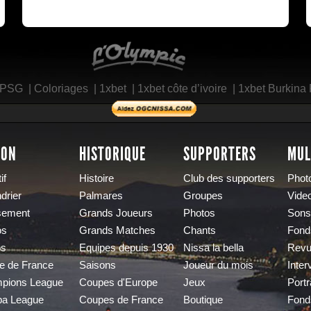
L'Olympic Restaurant
 PSG
|
Coloriages
|
1xbet
|
1xbet côte d’ivoire
|
1xbet Burkina
SON
HISTORIQUE
SUPPORTERS
MUL
if
Histoire
Club des supporters
Phot
drier
Palmares
Groupes
Vide
sement
Grands Joueurs
Photos
Sons
os
Grands Matches
Chants
Fond
os
Equipes depuis 1930
Nissa la bella
Revu
e de France
Saisons
Joueur du mois
Inter
pions League
Coupes d'Europe
Jeux
Portr
pa League
Coupes de France
Boutique
Fond