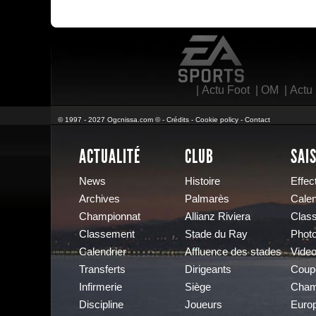
EA Sports
|
Actu Foot
|
OM
|
Actu
© 1997 - 2027 Ogcnissa.com © -
Crédits
-
Cookie policy
-
Contact
ACTUALITÉ
CLUB
SAI
News
Histoire
Effect
Archives
Palmarès
Calen
Championnat
Allianz Riviera
Clas
Classement
Stade du Ray
Phot
Calendrier
Affluence des stades
Vide
Transferts
Dirigeants
Coup
Infirmerie
Siège
Cham
Discipline
Joueurs
Euro