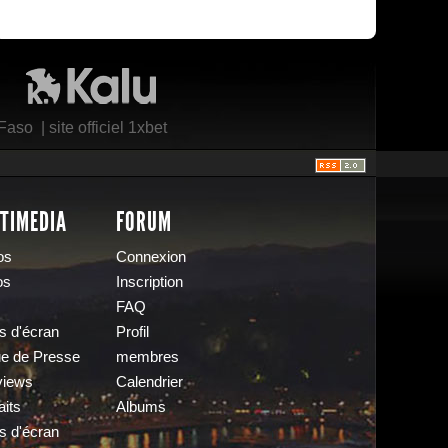
Kalu Nissa
 Faso
|
site officiel 1xbet
TIMEDIA
FORUM
os
Connexion
os
Inscription
FAQ
s d'écran
Profil
e de Presse
membres
views
Calendrier
aits
Albums
s d'écran