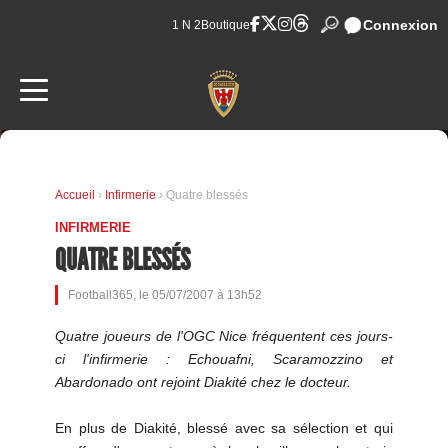
Connexion
1 N 2
Boutique
Accueil
›
Infirmerie
› Quatre blessés
INFIRMERIE
QUATRE BLESSÉS
Football365, le 05/07/2007 à 13h52
Quatre joueurs de l'OGC Nice fréquentent ces jours-
ci l'infirmerie : Echouafni, Scaramozzino et
Abardonado ont rejoint Diakité chez le docteur.
En plus de Diakité, blessé avec sa sélection et qui