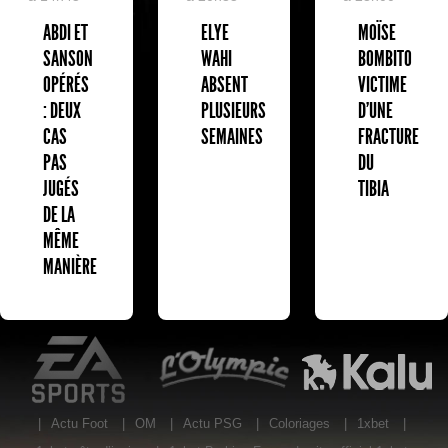
MOÏSE
ABDI ET
ELYE
BOMBITO
SANSON
WAHI
VICTIME
OPÉRÉS
ABSENT
D'UNE
: DEUX
PLUSIEURS
FRACTURE
CAS
SEMAINES
DU
PAS
TIBIA
JUGÉS
DE LA
MÊME
MANIÈRE
EA Sports
L'Olympic Restaurant
K
|
Actu Foot
|
OM
|
Actu PSG
|
Coloriages
|
1xbet
|