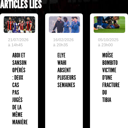
ARTICLES LIÉS
05/10/2025
21/07/2026
16/02/2026
à 23h00
à 14h45
à 20h35
MOÏSE
ABDI ET
ELYE
BOMBITO
SANSON
WAHI
VICTIME
OPÉRÉS
ABSENT
D'UNE
: DEUX
PLUSIEURS
FRACTURE
CAS
SEMAINES
DU
PAS
TIBIA
JUGÉS
DE LA
MÊME
MANIÈRE