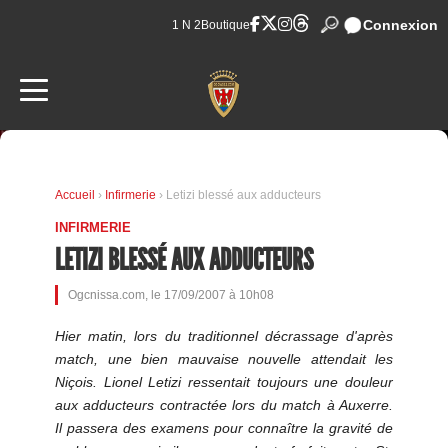
Connexion
1 N 2
Boutique
Accueil
›
Infirmerie
› Letizi blessé aux adducteurs
INFIRMERIE
LETIZI BLESSÉ AUX ADDUCTEURS
Ogcnissa.com, le 17/09/2007 à 10h08
Hier matin, lors du traditionnel décrassage d'après
match, une bien mauvaise nouvelle attendait les
Niçois. Lionel Letizi ressentait toujours une douleur
aux adducteurs contractée lors du match à Auxerre.
Il passera des examens pour connaître la gravité de