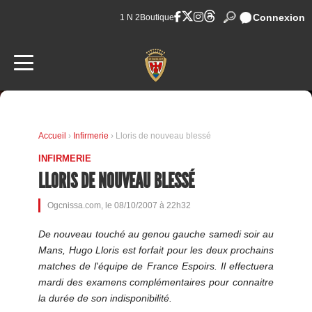
Connexion
1 N 2
Boutique
Accueil
›
Infirmerie
› Lloris de nouveau blessé
INFIRMERIE
LLORIS DE NOUVEAU BLESSÉ
Ogcnissa.com, le 08/10/2007 à 22h32
De nouveau touché au genou gauche samedi soir au
Mans, Hugo Lloris est forfait pour les deux prochains
matches de l'équipe de France Espoirs. Il effectuera
mardi des examens complémentaires pour connaitre
la durée de son indisponibilité.