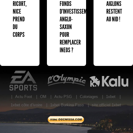
RICORT,
FONDS
AIGLONS
NICE
D'INVESTISSEMENT
RESTENT
PREND
ANGLO-
AU NID !
DU
SAXON
CORPS
POUR
REMPLACER
INEOS ?
EA Sports
L'Olympic Restaurant
K
|
Actu Foot
|
OM
|
Actu PSG
|
Coloriages
|
1xbet
|
1xbet côte d’ivoire
|
1xbet Burkina Faso
|
site officiel 1xbet