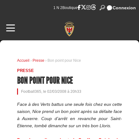
Connexion
1 N 2
Boutique
Accueil
›
Presse
› Bon point pour Nice
PRESSE
BON POINT POUR NICE
Football365, le 02/03/2008 à 20h33
Face à des Verts battus une seule fois chez eux cette
saison, Nice prend un bon point après sa défaite face
à Auxerre. Coup d’arrêt en revanche pour Saint-
Etienne, tombé dimanche sur un très bon Lloris.