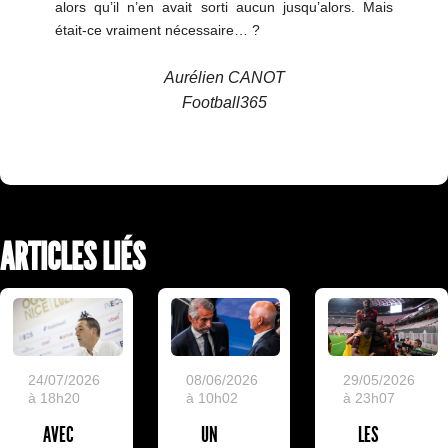
alors qu’il n’en avait sorti aucun jusqu’alors. Mais
était-ce vraiment nécessaire… ?
Aurélien CANOT
Football365
ARTICLES LIÉS
24/07/2026
08/06/2026
29/05/2026
à 18h20
à 10h02
à 23h07
AVEC
UN
LES