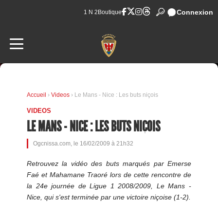
Connexion
1 N 2
Boutique
Accueil
›
Videos
› Le Mans - Nice : Les buts niçois
VIDEOS
LE MANS - NICE : LES BUTS NIÇOIS
Ogcnissa.com, le 16/02/2009 à 21h32
Retrouvez la vidéo des buts marqués par Emerse
Faé et Mahamane Traoré lors de cette rencontre de
la 24e journée de Ligue 1 2008/2009, Le Mans -
Nice, qui s'est terminée par une victoire niçoise (1-2).