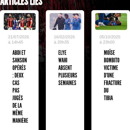
ARTICLES LIÉS
05/10/2025
21/07/2026
16/02/2026
à 23h00
à 14h45
à 20h35
MOÏSE
ABDI ET
ELYE
BOMBITO
SANSON
WAHI
VICTIME
OPÉRÉS
ABSENT
D'UNE
: DEUX
PLUSIEURS
FRACTURE
CAS
SEMAINES
DU
PAS
TIBIA
JUGÉS
DE LA
MÊME
MANIÈRE