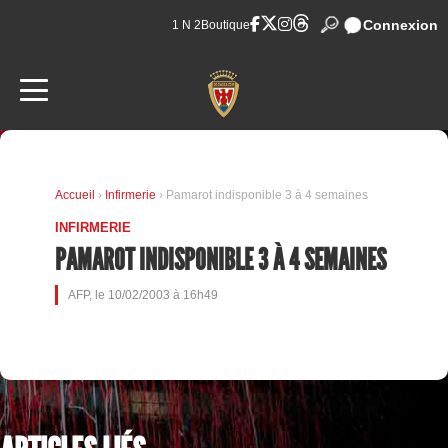
Connexion
1 N 2
Boutique
Accueil
›
Infirmerie
› Pamarot indisponible 3 à 4 semaines
INFIRMERIE
PAMAROT INDISPONIBLE 3 À 4 SEMAINES
AFP, le 10/02/2003 à 16h49