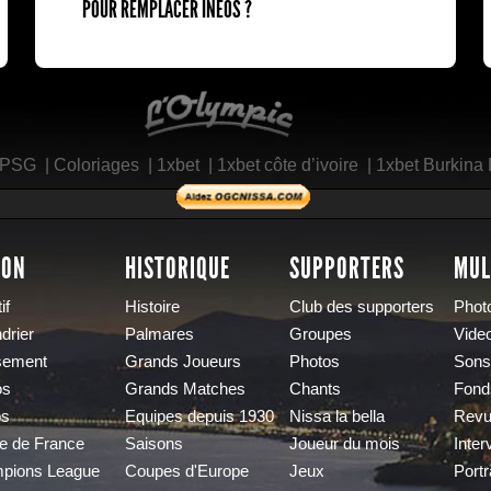
POUR REMPLACER INEOS ?
L'Olympic Restaurant
 PSG
|
Coloriages
|
1xbet
|
1xbet côte d’ivoire
|
1xbet Burkina
SON
HISTORIQUE
SUPPORTERS
MUL
if
Histoire
Club des supporters
Phot
drier
Palmares
Groupes
Vide
sement
Grands Joueurs
Photos
Sons
os
Grands Matches
Chants
Fond
os
Equipes depuis 1930
Nissa la bella
Revu
e de France
Saisons
Joueur du mois
Inter
pions League
Coupes d'Europe
Jeux
Portr