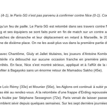
-1), le Paris-SG n'est pas parvenu à confirmer contre Nice (0-1). Com
qu'un feu de paille. Le Paris-SG est retombé dans ses travers contre 
g et ses équipiers se sont faits punir en fin de match sur un contre
tches de dimanche et leur déplacement en retard à Marseille, le 20
yme de dixième place. On ne les avait plus vus dans la première partie
ec Chantôme, Giuly et Jallet titulaires, les joueurs d'Antoine Komb
 stérile n'a débouché sur aucune occasion franche en première pé
êtés. En face, Nice s'est montré sérieux, appliqué et à l'affût de 
rofiter à Bagayoko sans un énorme retour de Mamadou Sakho (45e).
 Loïc Rémy (33e) et Mounier (56e), les Aiglons ont continué à subir pou
pas été au rendez-vous. A la retombée d'une frappe d'Erding repoussé
 la foulée par Stéphane Sessegnon (72e). Paris venait de laisser pass
semblent sévir depuis quelques semaines. Sur les sept dernière journées, 