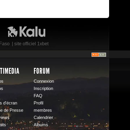
Kalu Nissa
 Faso
|
site officiel 1xbet
TIMEDIA
FORUM
os
Connexion
os
Inscription
FAQ
s d'écran
Profil
e de Presse
membres
views
Calendrier
aits
Albums