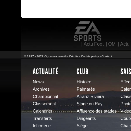
EA Sports
|
Actu Foot
|
OM
|
Actu
© 1997 - 2027 Ogcnissa.com © -
Crédits
-
Cookie policy
-
Contact
ACTUALITÉ
CLUB
SAI
News
Histoire
Effect
Archives
Palmarès
Calen
Championnat
Allianz Riviera
Clas
Classement
Stade du Ray
Phot
Calendrier
Affluence des stades
Vide
Transferts
Dirigeants
Coup
Infirmerie
Siège
Cham