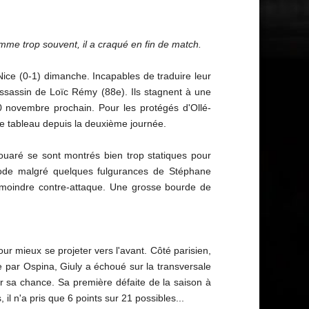
me trop souvent, il a craqué en fin de match.
Nice (0-1) dimanche. Incapables de traduire leur
 assassin de Loïc Rémy (88e). Ils stagnent à une
 novembre prochain. Pour les protégés d'Ollé-
 de tableau depuis la deuxième journée.
ouaré se sont montrés bien trop statiques pour
riode malgré quelques fulgurances de Stéphane
la moindre contre-attaque. Une grosse bourde de
r mieux se projeter vers l'avant. Côté parisien,
e par Ospina, Giuly a échoué sur la transversale
er sa chance. Sa première défaite de la saison à
il n'a pris que 6 points sur 21 possibles...