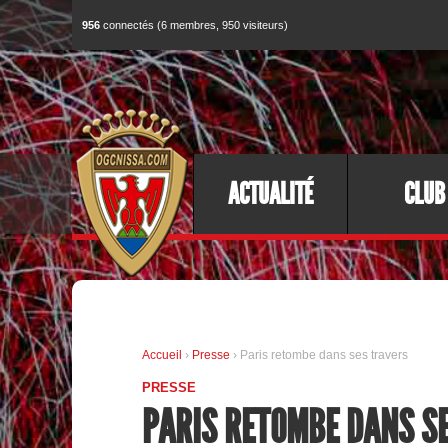
956
connectés (6 membres, 950 visiteurs)
ACTUALITÉ
CLUB
Accueil
›
Presse
› Paris retombe dans ses travers
PRESSE
PARIS RETOMBE DANS S