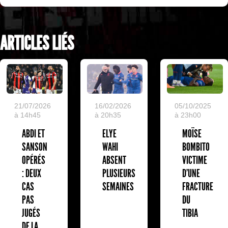
ARTICLES LIÉS
05/10/2025
21/07/2026
16/02/2026
à 23h00
à 14h45
à 20h35
MOÏSE
ABDI ET
ELYE
BOMBITO
SANSON
WAHI
VICTIME
OPÉRÉS
ABSENT
D'UNE
: DEUX
PLUSIEURS
FRACTURE
CAS
SEMAINES
DU
PAS
TIBIA
JUGÉS
DE LA