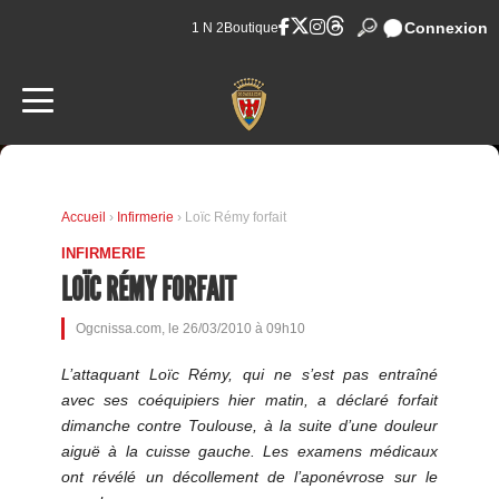
Connexion
1 N 2
Boutique
Accueil
›
Infirmerie
› Loïc Rémy forfait
INFIRMERIE
LOÏC RÉMY FORFAIT
Ogcnissa.com, le 26/03/2010 à 09h10
L’attaquant Loïc Rémy, qui ne s’est pas entraîné
avec ses coéquipiers hier matin, a déclaré forfait
dimanche contre Toulouse, à la suite d’une douleur
aiguë à la cuisse gauche. Les examens médicaux
ont révélé un décollement de l’aponévrose sur le