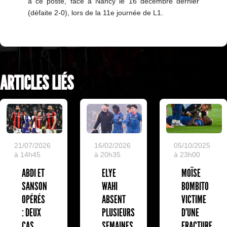
à ce poste, face à Nancy le 16 décembre dernier
(défaite 2-0), lors de la 11e journée de L1.
ARTICLES LIÉS
05/10/2025
21/07/2026
16/02/2026
à 23h00
à 14h45
à 20h35
MOÏSE
ABDI ET
ELYE
BOMBITO
SANSON
WAHI
VICTIME
OPÉRÉS
ABSENT
D'UNE
: DEUX
PLUSIEURS
FRACTURE
CAS
SEMAINES