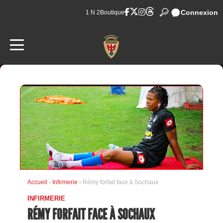
Connexion
1 N 2
Boutique
Accueil
›
Infirmerie
› Rémy forfait face à Sochaux
INFIRMERIE
RÉMY FORFAIT FACE À SOCHAUX