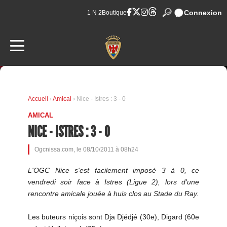
Connexion
1 N 2
Boutique
Accueil
›
Amical
› Nice - Istres : 3 - 0
AMICAL
NICE - ISTRES : 3 - 0
Ogcnissa.com, le 08/10/2011 à 08h24
L'OGC Nice s'est facilement imposé 3 à 0, ce
vendredi soir face à Istres (Ligue 2), lors d'une
rencontre amicale jouée à huis clos au Stade du Ray.
Les buteurs niçois sont Dja Djédjé (30e), Digard (60e