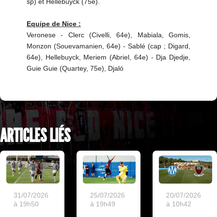
sp) et Hellebuyck (75e).
Equipe de Nice :
Veronese - Clerc (Civelli, 64e), Mabiala, Gomis,
Monzon (Souevamanien, 64e) - Sablé (cap ; Digard,
64e), Hellebuyck, Meriem (Abriel, 64e) - Dja Djedje,
Guie Guie (Quartey, 75e), Djaló
ARTICLES LIÉS
31/07/2026
25/07/2026
20/07/2026
à 19h50
à 19h49
à 10h42