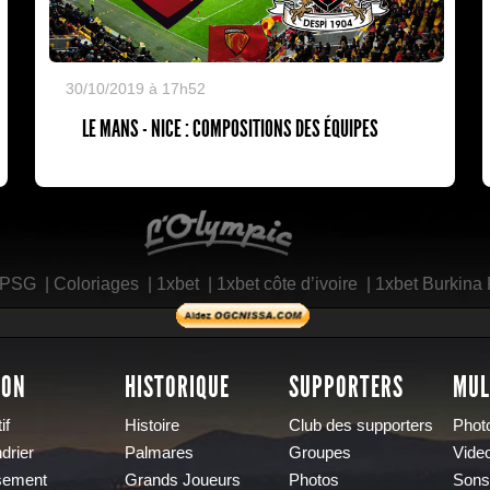
30/10/2019 à 17h52
LE MANS - NICE : COMPOSITIONS DES ÉQUIPES
L'Olympic Restaurant
 PSG
|
Coloriages
|
1xbet
|
1xbet côte d’ivoire
|
1xbet Burkina
SON
HISTORIQUE
SUPPORTERS
MUL
if
Histoire
Club des supporters
Phot
drier
Palmares
Groupes
Vide
sement
Grands Joueurs
Photos
Sons