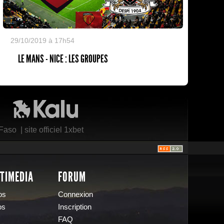
29/10/2019 à 17h54
LE MANS - NICE : LES GROUPES
Kalu Nissa
 Faso
|
site officiel 1xbet
TIMEDIA
FORUM
os
Connexion
os
Inscription
FAQ