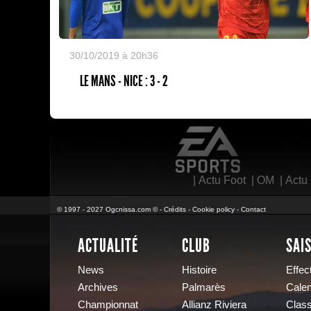
30/10/2019 à 20h36
LE MANS - NICE : 3 - 2
EA Sports
|
Actu Foot
|
OM
|
Actu
© 1997 - 2027 Ogcnissa.com © -
Crédits
-
Cookie policy
-
Contact
ACTUALITÉ
CLUB
SAI
News
Histoire
Effect
Archives
Palmarès
Calen
Championnat
Allianz Riviera
Clas