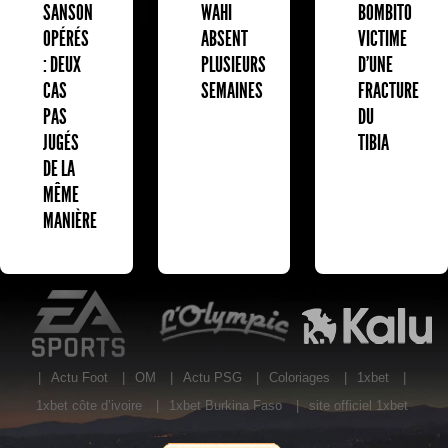
BOMBITO
SANSON
WAHI
VICTIME
OPÉRÉS
ABSENT
D'UNE
: DEUX
PLUSIEURS
FRACTURE
CAS
SEMAINES
DU
PAS
TIBIA
JUGÉS
DE LA
MÊME
MANIÈRE
EA Sports
L'Olympic Restaurant
K
|
Actu Foot
|
OM
|
Actu PSG
|
Coloriages
|
1xbet
|
1xbet côte d’ivoire
|
1xbet Burkina Faso
|
site officiel 1xbet