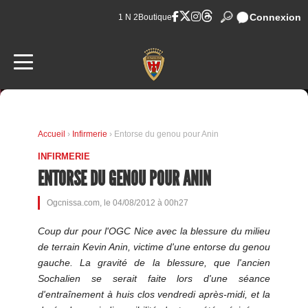
Connexion
1 N 2
Boutique
Accueil
›
Infirmerie
› Entorse du genou pour Anin
INFIRMERIE
ENTORSE DU GENOU POUR ANIN
Ogcnissa.com, le 04/08/2012 à 00h27
Coup dur pour l'OGC Nice avec la blessure du milieu
de terrain Kevin Anin, victime d'une entorse du genou
gauche. La gravité de la blessure, que l'ancien
Sochalien se serait faite lors d'une séance
d'entraînement à huis clos vendredi après-midi, et la