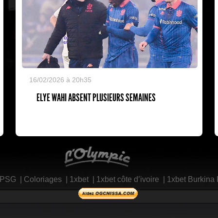
16/02/2026 à 20h35
ELYE WAHI ABSENT PLUSIEURS SEMAINES
L'Olympic Restaurant
 PSG
|
Coloriages
|
1xbet
|
1xbet côte d’ivoire
|
1xbet Burkina