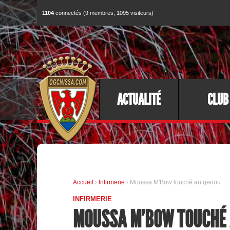
1104
connectés (9 membres, 1095 visiteurs)
ACTUALITÉ
CLUB
Accueil
›
Infirmerie
› Moussa M'Bow touché au genou
INFIRMERIE
MOUSSA M'BOW TOUCHÉ 