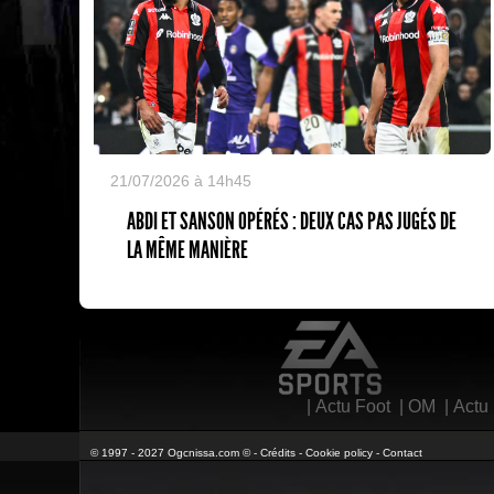
21/07/2026 à 14h45
ABDI ET SANSON OPÉRÉS : DEUX CAS PAS JUGÉS DE
LA MÊME MANIÈRE
EA Sports
|
Actu Foot
|
OM
|
Actu
© 1997 - 2027 Ogcnissa.com © -
Crédits
-
Cookie policy
-
Contact