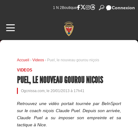
Connexion
1 N 2
Boutique
Accueil
›
Videos
› Puel, le nouveau gourou niçois
VIDEOS
PUEL, LE NOUVEAU GOUROU NIÇOIS
Ogcnissa.com, le 20/01/2013 à 17h41
Retrouvez une vidéo portait tournée par BeInSport
sur le coach niçois Claude Puel. Depuis son arrivée,
Claude Puel a su imposer son empreinte et sa
tactique à Nice.